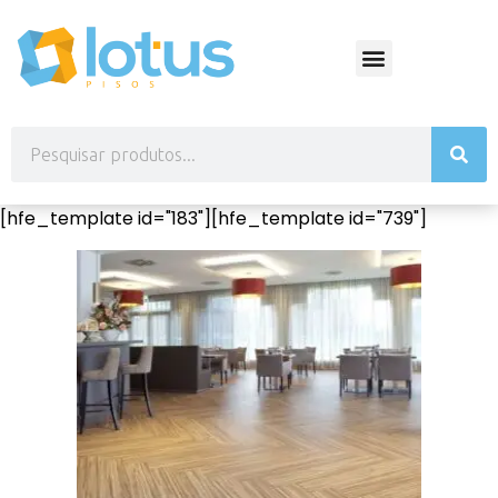
[hfe_template id="183"][hfe_template id="739"]