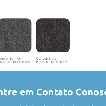
anyon Pumice
Canyon Slate
945020 100 x 25 cm
P945019 100 x 25 cm
ntre em Contato Conos