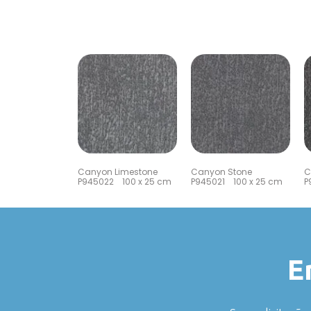
Canyon Limestone
Canyon Stone
C
P945022 100 x 25 cm
P945021 100 x 25 cm
P
E