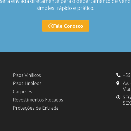
o será enviada diretamente para o departamento de ven
simples, rápido e prático.
Fale Conosco
Pisos Vinílicos
+55
Pisos Linóleos
Av.
Vil
Carpetes
SEG
Revestimentos Flocados
SEX
Proteções de Entrada