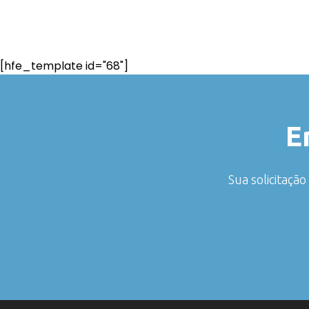
[hfe_template id="68"]
E
Sua solicitaçã