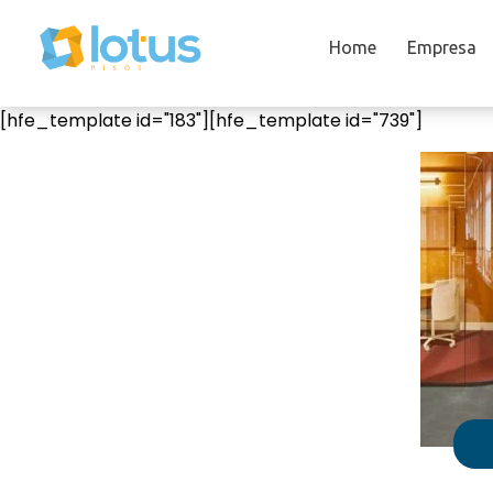
Home
Empresa
[hfe_template id="183"][hfe_template id="739"]