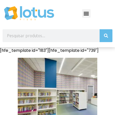
[hfe_template id="183"][hfe_template id="739"]