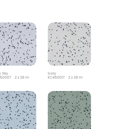
y Sky
Ivory
50007 2 x 26 m
EC450017 2 x 26 m