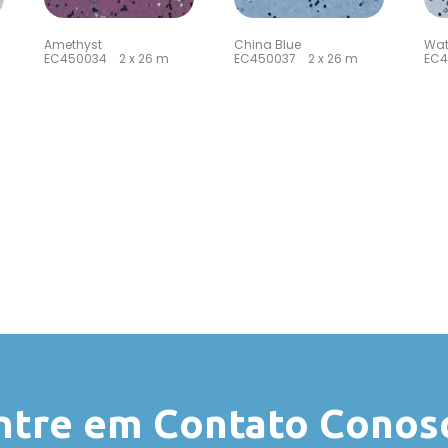
Amethyst
China Blue
Wat
EC450034 2 x 26 m
EC450037 2 x 26 m
EC4
ntre em Contato Conos