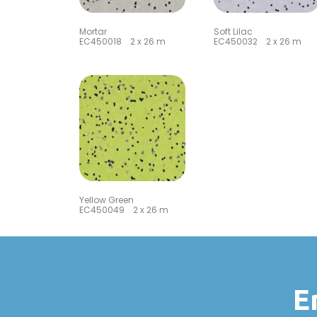
Mortar
Soft Lilac
EC450018 2 x 26 m
EC450032 2 x 26 m
Yellow Green
EC450049 2 x 26 m
E