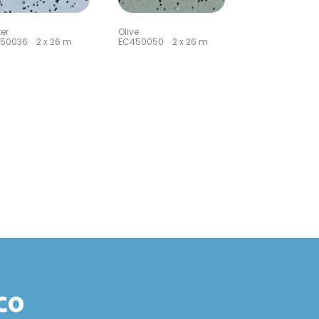
er
Olive
50036 2 x 26 m
EC450050 2 x 26 m
co