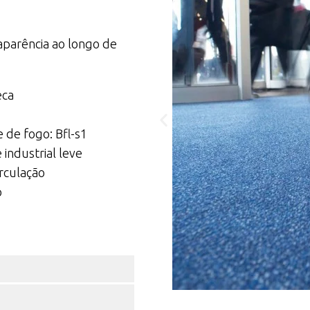
aparência ao longo de
eca
 de fogo: Bfl-s1
industrial leve
irculação
o