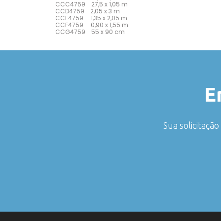
CCC4759 27,5 x 1,05 m
CCD4759 2,05 x 3 m
CCE4759 1,35 x 2,05 m
CCF4759 0,90 x 1,55 m
CCG4759 55 x 90 cm
E
Sua solicitaçã