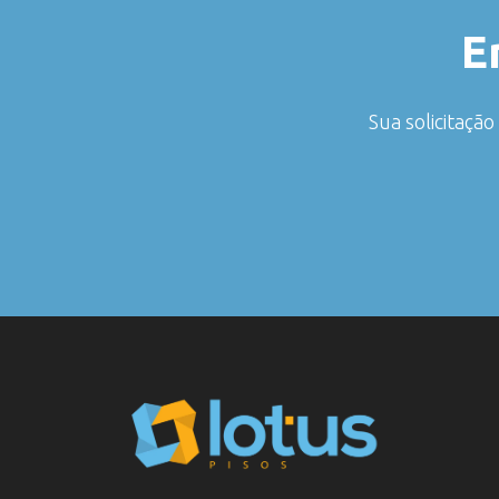
E
Sua solicitaçã