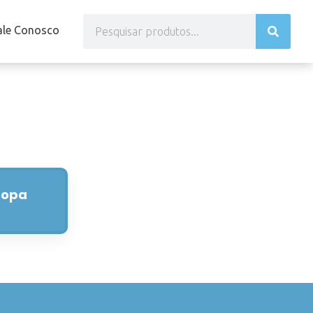
ale Conosco
topa