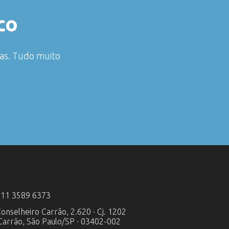
co
das. Tudo muito
 11 3589 6373
Conselheiro Carrão, 2.620 ∙ Cj. 1202
 Carrão, São Paulo/SP ∙ 03402-002