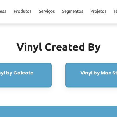
esa
Produtos
Serviços
Segmentos
Projetos
F
Vinyl Created By
nyl by Galeote
Vinyl by Mac S
Saiba mais
Saiba mais