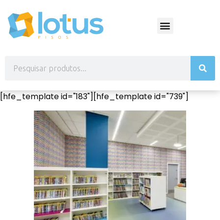
[hfe_template id="183"][hfe_template id="739"]